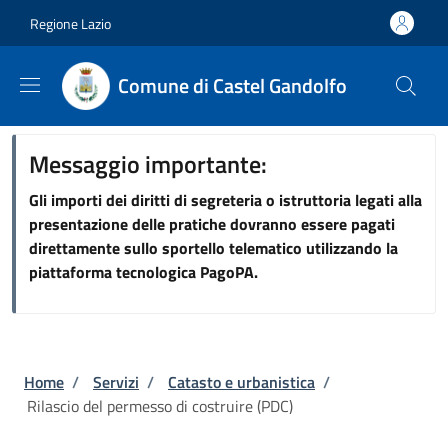
Salta al contenuto principale
Skip to footer content
Regione Lazio
Comune di Castel Gandolfo
Messaggio importante:
Gli importi dei diritti di segreteria o istruttoria legati alla
presentazione delle pratiche dovranno essere pagati
direttamente sullo sportello telematico utilizzando la
piattaforma tecnologica PagoPA.
Briciole di pane
Home
/
Servizi
/
Catasto e urbanistica
/
Rilascio del permesso di costruire (PDC)